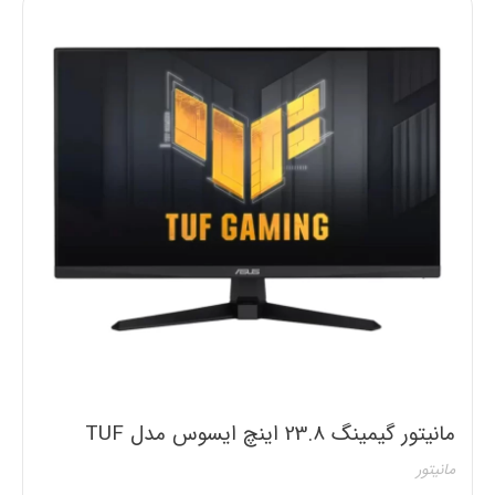
مانیتور گیمینگ 23.8 اینچ ایسوس مدل TUF
VG249Q3A
مانیتور