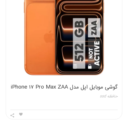
گوشی موبایل اپل مدل iPhone 17 Pro Max ZAA
تک سیم کارت + eSim ظرفیت 512 گیگابایت و رم
حافظه ssd
12 گیگابایت – نات اکتیو