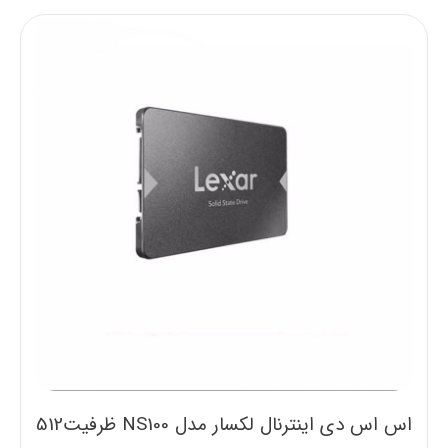
اس اس دی اینترنال لکسار مدل NS100 ظرفیت512