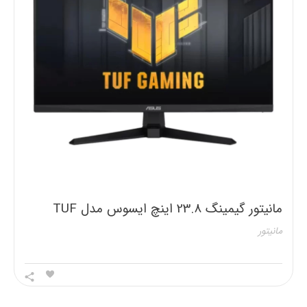
مانیتور گیمینگ 23.8 اینچ ایسوس مدل TUF
VG249Q3A
مانیتور