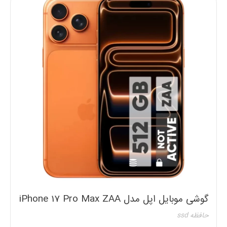
گوشی موبایل اپل مدل iPhone 17 Pro Max ZAA
تک سیم کارت + eSim ظرفیت 512 گیگابایت و رم
حافظه ssd