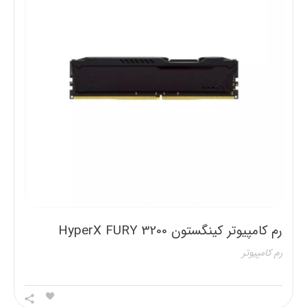
رم کامپیوتر کینگستون HyperX FURY 3200
مگاهرتز حافظه 16 گیگابایت
رم کامپیوتر