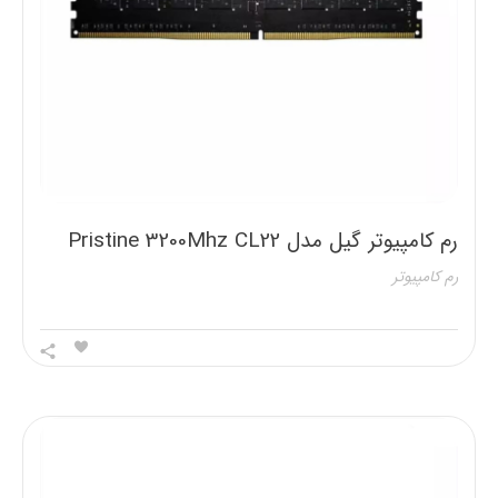
رم کامپیوتر گیل مدل Pristine 3200Mhz CL22
DDR4 ظرفیت 16 گیگابایت
رم کامپیوتر