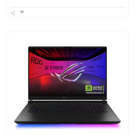
12 گیگابایت – نات اکتیو